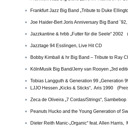
Frankfurt Jazz Big Band „Tribute to Duke Ellin
Joe Haider-Bert Joris Anniversary Big Band ´92,
Jazzkantine & hrbb „Futter für die Seele“ 2002
Jazztage 94 Esslingen, Live Hit CD
Bobby Kimball & hr Big Band – Tribute to Ray C
KölnMusik Big Band/Jerry van Rooyen „3rd edit
Tobias Langguth & Generation 99 „Generation 
LJJO Hessen „Kicks & Sticks“, Aris 1990
(Prei
Zeca de Oliveira „7 Cordas/Strings“, Sambebo
Peanuts Hucko and the Young Generation of Sw
Dieter Reith Manic-„Organic“ feat. Allen Harris