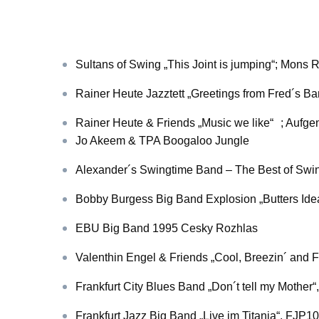
Sultans of Swing
„
This Joint is jumping“; Mon
Rainer Heute Jazztett „Greetings from Fred´s Ba
Rainer Heute & Friends „Music we like“
;
Aufge
Jo Akeem & TPA Boogaloo Jungle
Alexander´s Swingtime Band – The Best of Swi
Bobby Burgess Big Band Explosion „Butters Ide
EBU Big Band 1995 Cesky Rozhlas
Valenthin Engel & Friends „Cool, Breezin´ and
Frankfurt City Blues Band „Don´t tell my Mother
Frankfurt Jazz Big Band „Live im Titania“, FJP