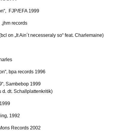
gton“, FJP/EFA 1999
 ,jhm records
(bcl on „It Ain´t necesseraly so“ feat. Charlemaine)
harles
ion“, bpa records 1996
99“, Sambebop 1999
s d. dt. Schallplattenkritik)
p 1999
ing, 1992
, Mons Records 2002