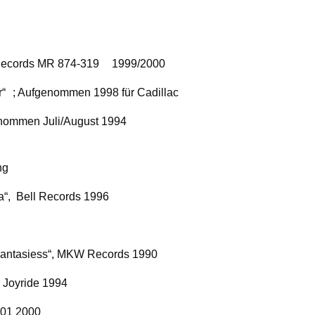
s Records MR 874-319
1999/2000
r“
;
Aufgenommen 1998 für Cadillac
nommen Juli/August 1994
ng
a“, Bell Records 1996
 Fantasiess“, MKW Records 1990
“, Joyride 1994
1001 2000