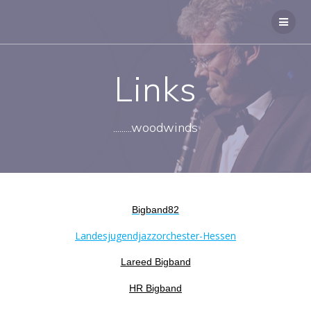
Zum
Inhalt
springen
Links
.........woodwinds
Bigband82
Landesjugendjazzorchester-Hessen
Lareed Bigband
HR Bigband